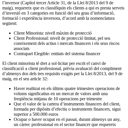
l’inversor (Capítol tercer Article 31, de la Llei 8/2013 del 9 de
maig), requereix que es classifiquin els clients a qui es presta serveis
d’inversió en 3 categories en funció del seu grau d’informació,
formació i experiència inversora, d’acord amb la nomenclatura
següent:
Client Minorista: nivell màxim de protecció
Client Professional: nivell de protecció limitat, pel seu
coneixement dels actius i mercats financers i els seus riscos
associats
Contrapart Elegible: entitats del sistema financer
El client minorista té dret a sol·licitar per escrit el canvi de
classificació a client professional, prèvia avaluació del compliment
d’almenys dos dels tres requisits exigits per la Llei 8/2013, del 9 de
maig, en el seu article 32:
Haver realitzat en els últims quatre trimestres operacions de
volums significatius en un mercat de valors amb una
freqüència mitjana de 10 operacions per trimestre
Que el valor de la cartera d’instruments financers del client,
formada per dipòsits d’efectiu o instruments financers, sigui
superior a 500.000 euros
Ocupar o haver ocupat en el passat, durant almenys un any,
un càrrec professional en el sector financer que requereix