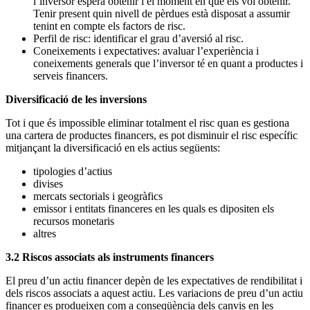
l’inversor espera obtenir i el moment en que els vol obtenir.
Tenir present quin nivell de pèrdues està disposat a assumir
tenint en compte els factors de risc.
Perfil de risc: identificar el grau d’aversió al risc.
Coneixements i expectatives: avaluar l’experiència i
coneixements generals que l’inversor té en quant a productes i
serveis financers.
Diversificació de les inversions
Tot i que és impossible eliminar totalment el risc quan es gestiona
una cartera de productes financers, es pot disminuir el risc específic
mitjançant la diversificació en els actius següents:
tipologies d’actius
divises
mercats sectorials i geogràfics
emissor i entitats financeres en les quals es dipositen els
recursos monetaris
altres
3.2 Riscos associats als instruments financers
El preu d’un actiu financer depèn de les expectatives de rendibilitat i
dels riscos associats a aquest actiu. Les variacions de preu d’un actiu
financer es produeixen com a conseqüència dels canvis en les