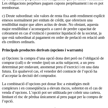
Les obligacions perpètues paguen cupons perpètuament i no es pot
reemborsar.
c) Deute subordinat: són valors de renta fixa amb rendiment explícit
emesos normalment per entitats de crèdit, que ofereixen una
rendibilitat major que altres actius de deute. No obstant, aquesta
major rendibilitat s’aconsegueix a canvi de perdre capacitat de
cobrament en cas d’extinció i posterior liquidació de la societat, ja
que està subordinat al pagament en ordre de prelació en relació amb
els creditors ordinaris.
Principals productes derivats (opcions i warrants)
a) Opcions: la compra d’una opció dona dret però no l’obligació de
comprar (call) o de vendre (put) un actiu subjacent, a un preu
determinat per endavant, anomenat preu d’exercici i en una data
futura. En qualsevol cas, el venedor del contracte de l’opció ha
d’acceptar la decisió del comprador.
La combinació d’opcions pot donar lloc a estratègies molt
complexes i en conseqüència a elevats riscos, sobretot en el cas de
venda d’opcions. L’opció pot ser utilitzada per cobrir una cartera,
limitant el risc de pèrdua únicament al preu pagat per la compra de
l’opció.