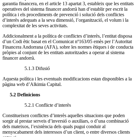
garantia financera, en el article 13 apartat 3, estableix que les entitats
operatives del sistema financer andorrà han d’establir per escrit la
política i els procediments de prevenció i solució dels conflictes
d’interès adequats a la seva dimensió, l’organització, el volum i la
complexitat de les seves activitats.
Addicionalment a la política de conflictes d’interès, l’entitat disposa
d’un Codi ètic basat en el Comunicat nº163/05 emès per l’Autoritat
Financera Andorrana (AFA), sobre les normes ètiques i de conducta
pròpies al conjunt de les entitats autoritzades a operar al sistema
financer andorrà.
5.1.3 Difusió
Aquesta política i les eventuals modificacions estan disponibles a la
pàgina web d’Alkimia Capital.
5.2 Definicions
5.2.1 Conflicte d’interès
Constitueixen conflictes d’interès aquelles situacions que poden
sorgir al prestar serveis d’inversió o auxiliars, o d’una combinació
dels mateixos, l’existència dels quals pugui conduir al
menyscabament dels interessos d’un client, o entre diversos clients