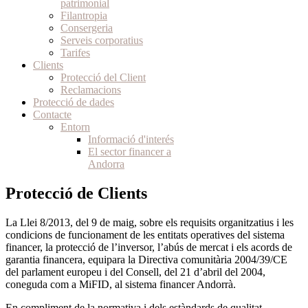
patrimonial
Filantropia
Consergeria
Serveis corporatius
Tarifes
Clients
Protecció del Client
Reclamacions
Protecció de dades
Contacte
Entorn
Informació d'interés
El sector financer a
Andorra
Protecció de Clients
La Llei 8/2013, del 9 de maig, sobre els requisits organitzatius i les
condicions de funcionament de les entitats operatives del sistema
financer, la protecció de l’inversor, l’abús de mercat i els acords de
garantia financera, equipara la Directiva comunitària 2004/39/CE
del parlament europeu i del Consell, del 21 d’abril del 2004,
coneguda com a MiFID, al sistema financer Andorrà.
En compliment de la normativa i dels estàndards de qualitat