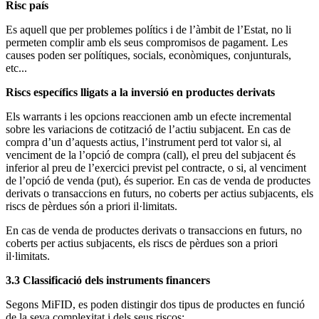
Risc país
Es aquell que per problemes polítics i de l’àmbit de l’Estat, no li
permeten complir amb els seus compromisos de pagament. Les
causes poden ser polítiques, socials, econòmiques, conjunturals,
etc...
Riscs específics lligats a la inversió en productes derivats
Els warrants i les opcions reaccionen amb un efecte incremental
sobre les variacions de cotització de l’actiu subjacent. En cas de
compra d’un d’aquests actius, l’instrument perd tot valor si, al
venciment de la l’opció de compra (call), el preu del subjacent és
inferior al preu de l’exercici previst pel contracte, o si, al venciment
de l’opció de venda (put), és superior. En cas de venda de productes
derivats o transaccions en futurs, no coberts per actius subjacents, els
riscs de pèrdues són a priori il·limitats.
En cas de venda de productes derivats o transaccions en futurs, no
coberts per actius subjacents, els riscs de pèrdues son a priori
il·limitats.
3.3 Classificació dels instruments financers
Segons MiFID, es poden distingir dos tipus de productes en funció
de la seva complexitat i dels seus riscos: