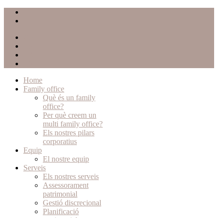
CA
ES
FR
EN
Home
Family office
Què és un family
office?
Per què creem un
multi family office?
Els nostres pilars
corporatius
Equip
El nostre equip
Serveis
Els nostres serveis
Assessorament
patrimonial
Gestió discrecional
Planificació