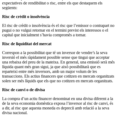
expectatives de rendibilitat o risc, entre els que destaquem els
següents:
Risc de crèdit o insolvència
El risc de crèdit o insolvència és el risc que l’emissor o contrapart no
pugui o no vulgui retornar en el termini previst els interessos o el
capital que inicialment s’havia compromès a tornar.
Risc de liquiditat del mercat
Correspon a la possibilitat que té un inversor de vendre’s la seva
inversió el més ràpidament possible sense que tingui que acceptar
una rebaixa del preu de la mateixa. En general, una emissió serà més
líquida quant més gran sigui, ja que això possibilitarà que es
reparteixi entre més inversors, amb un major volum de les
transaccions. Els actius financers que cotitzen en mercats organitzats
solen ser més líquids que els que no cotitzen en mercats organitzats.
Risc de canvi o de divisa
La compra d’un actiu financer denominat en una divisa diferent a la
de la seva economia domèstica exposa l’inversor al risc de canvi, és
a dir, al risc que aquesta moneda es depreciï amb relació a la seva
divisa nacional.