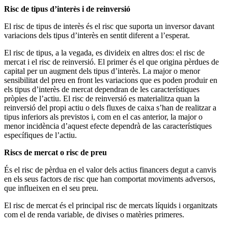
Risc de tipus d’interès i de reinversió
El risc de tipus de interès és el risc que suporta un inversor davant
variacions dels tipus d’interès en sentit diferent a l’esperat.
El risc de tipus, a la vegada, es divideix en altres dos: el risc de
mercat i el risc de reinversió. El primer és el que origina pèrdues de
capital per un augment dels tipus d’interès. La major o menor
sensibilitat del preu en front les variacions que es poden produir en
els tipus d’interès de mercat dependran de les característiques
pròpies de l’actiu. El risc de reinversió es materialitza quan la
reinversió del propi actiu o dels fluxes de caixa s’han de realitzar a
tipus inferiors als previstos i, com en el cas anterior, la major o
menor incidència d’aquest efecte dependrà de las característiques
específiques de l’actiu.
Riscs de mercat o risc de preu
És el risc de pèrdua en el valor dels actius financers degut a canvis
en els seus factors de risc que han comportat moviments adversos,
que influeixen en el seu preu.
El risc de mercat és el principal risc de mercats líquids i organitzats
com el de renda variable, de divises o matèries primeres.