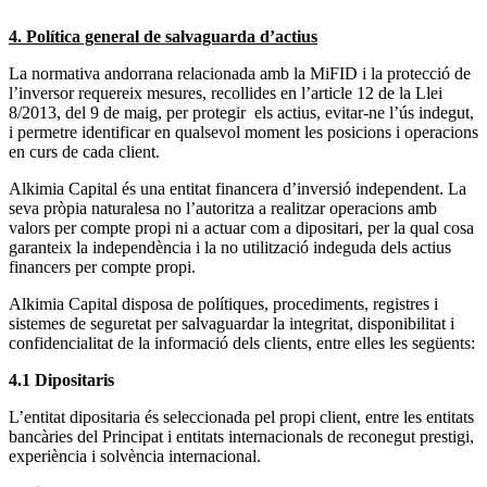
4. Política general de salvaguarda d’actius
La normativa andorrana relacionada amb la MiFID i la protecció de
l’inversor requereix mesures, recollides en l’article 12 de la Llei
8/2013, del 9 de maig, per protegir els actius, evitar-ne l’ús indegut,
i permetre identificar en qualsevol moment les posicions i operacions
en curs de cada client.
Alkimia Capital és una entitat financera d’inversió independent. La
seva pròpia naturalesa no l’autoritza a realitzar operacions amb
valors per compte propi ni a actuar com a dipositari, per la qual cosa
garanteix la independència i la no utilització indeguda dels actius
financers per compte propi.
Alkimia Capital disposa de polítiques, procediments, registres i
sistemes de seguretat per salvaguardar la integritat, disponibilitat i
confidencialitat de la informació dels clients, entre elles les següents:
4.1 Dipositaris
L’entitat dipositaria és seleccionada pel propi client, entre les entitats
bancàries del Principat i entitats internacionals de reconegut prestigi,
experiència i solvència internacional.