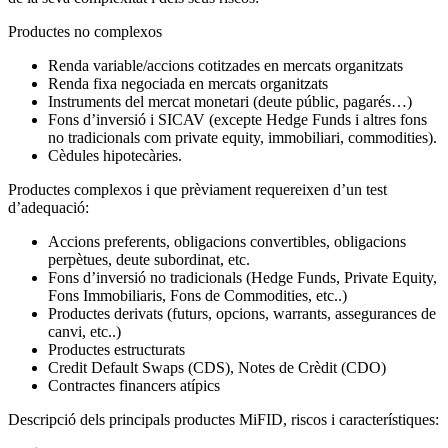
Productes no complexos
Renda variable/accions cotitzades en mercats organitzats
Renda fixa negociada en mercats organitzats
Instruments del mercat monetari (deute públic, pagarés…)
Fons d’inversió i SICAV (excepte Hedge Funds i altres fons
no tradicionals com private equity, immobiliari, commodities).
Cèdules hipotecàries.
Productes complexos i que prèviament requereixen d’un test
d’adequació:
Accions preferents, obligacions convertibles, obligacions
perpètues, deute subordinat, etc.
Fons d’inversió no tradicionals (Hedge Funds, Private Equity,
Fons Immobiliaris, Fons de Commodities, etc..)
Productes derivats (futurs, opcions, warrants, assegurances de
canvi, etc..)
Productes estructurats
Credit Default Swaps (CDS), Notes de Crèdit (CDO)
Contractes financers atípics
Descripció dels principals productes MiFID, riscos i característiques: