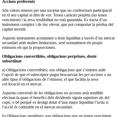
Accions preferents
Són valors emesos per una societat que no confereixen participació
en el seu capital ni dret de vot. Tenen caràcter perpetu (no tenen
venciment) i la seva rendibilitat no està garantida. Es tracta d’un
instrument complex i de risc elevat, que pot comportar la pèrdua del
capital invertit.
Aquests instruments acostumen a tenir liquiditat a través d’un mercat
secundari amb moltes limitacions, sent normalment els propis
emissors els qui la proporcionen.
Obligacions convertibles, obligacions perpètues, deute
subordinat
a) Obligacions convertibles; son obligacions que s’emeten amb
l’opció de que el subscriptor pugui bescanviar-les per accions o un
altre tipus d’obligacions de l’emissor, el que facilita la seva
col·locació en el mercat.
Aquesta conversió de les obligacions en accions serà rendible
efectuar-la quan el benefici dels dividends siguin superiors als del
cupó, o bé perquè es desitgi dotar d’una major liquiditat l’actiu si
l’acció és cotitzable en el mercat secundari.
b) Obligacions perpètues: son obligacions que no tenen venciment.