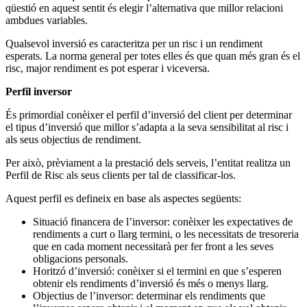
qüestió en aquest sentit és elegir l’alternativa que millor relacioni
ambdues variables.
Qualsevol inversió es caracteritza per un risc i un rendiment
esperats. La norma general per totes elles és que quan més gran és el
risc, major rendiment es pot esperar i viceversa.
Perfil inversor
És primordial conèixer el perfil d’inversió del client per determinar
el tipus d’inversió que millor s’adapta a la seva sensibilitat al risc i
als seus objectius de rendiment.
Per això, prèviament a la prestació dels serveis, l’entitat realitza un
Perfil de Risc als seus clients per tal de classificar-los.
Aquest perfil es defineix en base als aspectes següents:
Situació financera de l’inversor: conèixer les expectatives de
rendiments a curt o llarg termini, o les necessitats de tresoreria
que en cada moment necessitarà per fer front a les seves
obligacions personals.
Horitzó d’inversió: conèixer si el termini en que s’esperen
obtenir els rendiments d’inversió és més o menys llarg.
Objectius de l’inversor: determinar els rendiments que