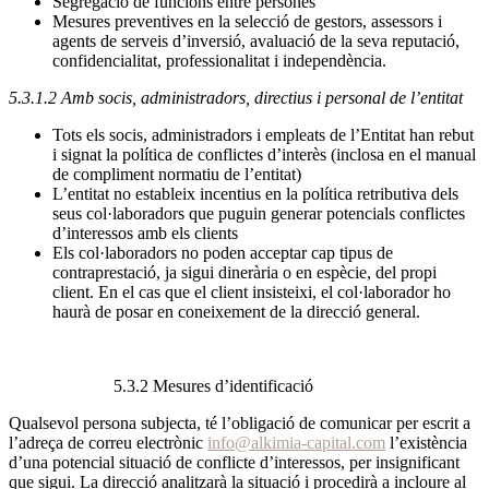
Segregació de funcions entre persones
Mesures preventives en la selecció de gestors, assessors i
agents de serveis d’inversió, avaluació de la seva reputació,
confidencialitat, professionalitat i independència.
5.3.1.2 Amb socis, administradors, directius i personal de l’entitat
Tots els socis, administradors i empleats de l’Entitat han rebut
i signat la política de conflictes d’interès (inclosa en el manual
de compliment normatiu de l’entitat)
L’entitat no estableix incentius en la política retributiva dels
seus col·laboradors que puguin generar potencials conflictes
d’interessos amb els clients
Els col·laboradors no poden acceptar cap tipus de
contraprestació, ja sigui dinerària o en espècie, del propi
client. En el cas que el client insisteixi, el col·laborador ho
haurà de posar en coneixement de la direcció general.
5.3.2 Mesures d’identificació
Qualsevol persona subjecta, té l’obligació de comunicar per escrit a
l’adreça de correu electrònic
info@alkimia-capital.com
l’existència
d’una potencial situació de conflicte d’interessos, per insignificant
que sigui. La direcció analitzarà la situació i procedirà a incloure al