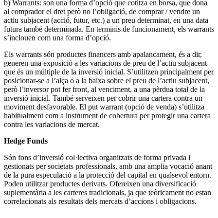
b) Warrants: son una forma d’opció que cotitza en borsa, que dona
al comprador el dret però no l’obligació, de comprar / vendre un
actiu subjacent (acció, futur, etc.) a un preu determinat, en una data
futura també determinada. En terminis de funcionament, els warrants
s’inclouen com una forma d’opció.
Els warrants són productes financers amb apalancament, és a dir,
generen una exposició a les variacions de preu de l’actiu subjacent
que és un múltiple de la inversió inicial. S’utilitzen principalment per
posicionar-se a l’alça o a la baixa sobre el preu de l’actiu subjacent,
però l’inversor pot fer front, al venciment, a una pèrdua total de la
inversió inicial. També serveixen per cobrir una cartera contra un
moviment desfavorable. El put warrant (opció de venda) s’utilitza
habitualment com a instrument de cobertura per protegir una cartera
contra les variacions de mercat.
Hedge Funds
Són fons d’inversió col·lectiva organitzats de forma privada i
gestionats per societats professionals, amb una amplia vocació anant
de la pura especulació a la protecció del capital en qualsevol entorn.
Poden utilitzar productes derivats. Ofereixen una diversificació
suplementària a les carteres tradicionals, ja que teòricament no estan
correlacionats als resultats dels mercats d’accions i obligacions.