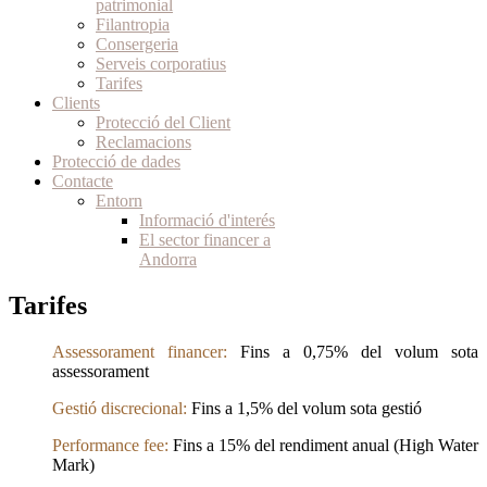
patrimonial
Filantropia
Consergeria
Serveis corporatius
Tarifes
Clients
Protecció del Client
Reclamacions
Protecció de dades
Contacte
Entorn
Informació d'interés
El sector financer a
Andorra
Tarifes
Assessorament financer:
Fins a 0,75% del volum sota
assessorament
Gestió discrecional:
Fins a 1,5% del volum sota gestió
Performance fee:
Fins a 15% del rendiment anual (High Water
Mark)