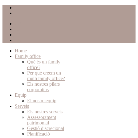
CA
ES
FR
EN
Home
Family office
Què és un family
office?
Per què creem un
multi family office?
Els nostres pilars
corporatius
Equip
El nostre equip
Serveis
Els nostres serveis
Assessorament
patrimonial
Gestió discrecional
Planificació