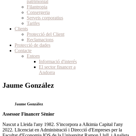
patrimonial
Filantropia
Consergeria
Serveis corporatius
Tarifes
Clients
Protecció del Client
Reclamacions
Protecció de dades
Contacte
Entorn
Informació d'interés
El sector financer a
Andorra
Jaume González
Jaume González
Assessor Financer Sènior
Nascut a Lleida l'any 1982. S'incorpora a Alkimia Capital l'any
2022. Llicenciat en Administració i Direcció d'Empreses per la
Facultat d'Economia IQS de la Universitat Ramon Llull, i Analista