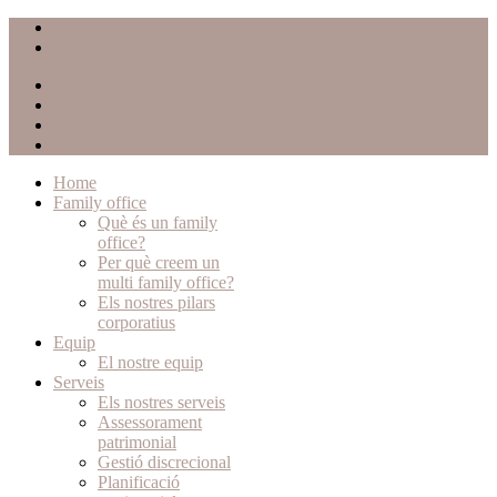
CA
ES
FR
EN
Home
Family office
Què és un family
office?
Per què creem un
multi family office?
Els nostres pilars
corporatius
Equip
El nostre equip
Serveis
Els nostres serveis
Assessorament
patrimonial
Gestió discrecional
Planificació