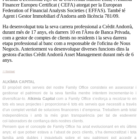
Financer Europeu Certificat ( CEFA) atorgat per la European
Federation of Financial Analysts Societies ( EFFAS). També té
Agent i Gestor Immobiliari d'Andorra amb llicència 781/09.
Ha desenvolupat tota la seva carrera professional a Crèdit Andorrà,
durant més de 17 anys, els darrers 10 en l'Àrea de Banca Privada,
com a gestor de comptes de clients no residents i la seva darrera
etapa professional al banc com a responsable de l'oficina de Nous
Negocis. Anteriorment va desenvolupar diverses funcions dins la
gestora d'actius Crèdit Andorrà Asset Management durant més de 6
anys.
<<tornar
ALKÍMIA CAPITAL
El propòsit dels serveis del nostre Family Office consisteix en assessorar i
gestionar el patrimoni de la seva família mentre intentem incrementar-lo i
diversificar-lo.
Alkimia Capital
com a Family Office s’esforça a recolzar-lo en
tots els seus projectes i proporcionar-li tots els serveis que necessiti a través
d’un complet ventall de solucions financeres i d’empresa. Treballem amb total
independència i amb la més gran transparència per tal de esdevenir
col·laboradors de confiança dels nostres clients.
Pensem que el concepte de Family Office ha anat evolucionant en els últims
anys; el que potser estava a l’abast de pocs clients, s’ha democratitzat i tota
família amb dubtes i inquietuds sobre el seu patrimoni pot accedir a