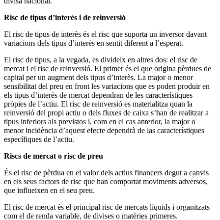
divisa nacional.
Risc de tipus d’interès i de reinversió
El risc de tipus de interès és el risc que suporta un inversor davant
variacions dels tipus d’interès en sentit diferent a l’esperat.
El risc de tipus, a la vegada, es divideix en altres dos: el risc de
mercat i el risc de reinversió. El primer és el que origina pèrdues de
capital per un augment dels tipus d’interès. La major o menor
sensibilitat del preu en front les variacions que es poden produir en
els tipus d’interès de mercat dependran de les característiques
pròpies de l’actiu. El risc de reinversió es materialitza quan la
reinversió del propi actiu o dels fluxes de caixa s’han de realitzar a
tipus inferiors als previstos i, com en el cas anterior, la major o
menor incidència d’aquest efecte dependrà de las característiques
específiques de l’actiu.
Riscs de mercat o risc de preu
És el risc de pèrdua en el valor dels actius financers degut a canvis
en els seus factors de risc que han comportat moviments adversos,
que influeixen en el seu preu.
El risc de mercat és el principal risc de mercats líquids i organitzats
com el de renda variable, de divises o matèries primeres.