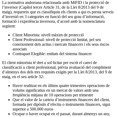
La normativa andorrana relacionada amb MiFID i la protecció de
l’inversor (Capítol tercer Article 31, de la Llei 8/2013 del 9 de
maig), requereix que es classifiquin els clients a qui es presta serveis
d’inversió en 3 categories en funció del seu grau d’informació,
formació i experiència inversora, d’acord amb la nomenclatura
següent:
Client Minorista: nivell màxim de protecció
Client Professional: nivell de protecció limitat, pel seu
coneixement dels actius i mercats financers i els seus riscos
associats
Contrapart Elegible: entitats del sistema financer
El client minorista té dret a sol·licitar per escrit el canvi de
classificació a client professional, prèvia avaluació del compliment
d’almenys dos dels tres requisits exigits per la Llei 8/2013, del 9 de
maig, en el seu article 32:
Haver realitzat en els últims quatre trimestres operacions de
volums significatius en un mercat de valors amb una
freqüència mitjana de 10 operacions per trimestre
Que el valor de la cartera d’instruments financers del client,
formada per dipòsits d’efectiu o instruments financers, sigui
superior a 500.000 euros
Ocupar o haver ocupat en el passat, durant almenys un any,