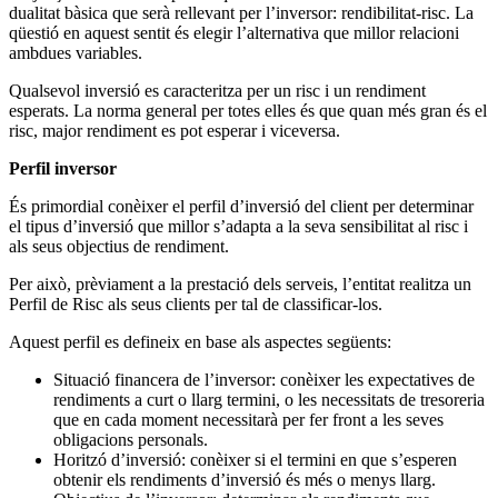
dualitat bàsica que serà rellevant per l’inversor: rendibilitat-risc. La
qüestió en aquest sentit és elegir l’alternativa que millor relacioni
ambdues variables.
Qualsevol inversió es caracteritza per un risc i un rendiment
esperats. La norma general per totes elles és que quan més gran és el
risc, major rendiment es pot esperar i viceversa.
Perfil inversor
És primordial conèixer el perfil d’inversió del client per determinar
el tipus d’inversió que millor s’adapta a la seva sensibilitat al risc i
als seus objectius de rendiment.
Per això, prèviament a la prestació dels serveis, l’entitat realitza un
Perfil de Risc als seus clients per tal de classificar-los.
Aquest perfil es defineix en base als aspectes següents:
Situació financera de l’inversor: conèixer les expectatives de
rendiments a curt o llarg termini, o les necessitats de tresoreria
que en cada moment necessitarà per fer front a les seves
obligacions personals.
Horitzó d’inversió: conèixer si el termini en que s’esperen
obtenir els rendiments d’inversió és més o menys llarg.