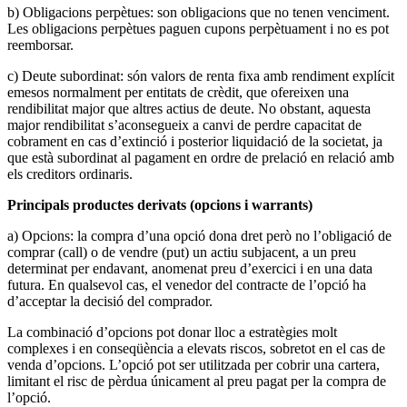
b) Obligacions perpètues: son obligacions que no tenen venciment.
Les obligacions perpètues paguen cupons perpètuament i no es pot
reemborsar.
c) Deute subordinat: són valors de renta fixa amb rendiment explícit
emesos normalment per entitats de crèdit, que ofereixen una
rendibilitat major que altres actius de deute. No obstant, aquesta
major rendibilitat s’aconsegueix a canvi de perdre capacitat de
cobrament en cas d’extinció i posterior liquidació de la societat, ja
que està subordinat al pagament en ordre de prelació en relació amb
els creditors ordinaris.
Principals productes derivats (opcions i warrants)
a) Opcions: la compra d’una opció dona dret però no l’obligació de
comprar (call) o de vendre (put) un actiu subjacent, a un preu
determinat per endavant, anomenat preu d’exercici i en una data
futura. En qualsevol cas, el venedor del contracte de l’opció ha
d’acceptar la decisió del comprador.
La combinació d’opcions pot donar lloc a estratègies molt
complexes i en conseqüència a elevats riscos, sobretot en el cas de
venda d’opcions. L’opció pot ser utilitzada per cobrir una cartera,
limitant el risc de pèrdua únicament al preu pagat per la compra de
l’opció.