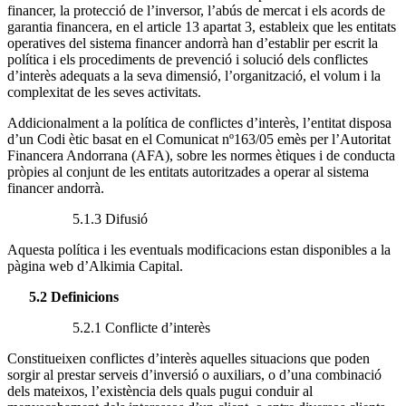
financer, la protecció de l’inversor, l’abús de mercat i els acords de
garantia financera, en el article 13 apartat 3, estableix que les entitats
operatives del sistema financer andorrà han d’establir per escrit la
política i els procediments de prevenció i solució dels conflictes
d’interès adequats a la seva dimensió, l’organització, el volum i la
complexitat de les seves activitats.
Addicionalment a la política de conflictes d’interès, l’entitat disposa
d’un Codi ètic basat en el Comunicat nº163/05 emès per l’Autoritat
Financera Andorrana (AFA), sobre les normes ètiques i de conducta
pròpies al conjunt de les entitats autoritzades a operar al sistema
financer andorrà.
5.1.3 Difusió
Aquesta política i les eventuals modificacions estan disponibles a la
pàgina web d’Alkimia Capital.
5.2 Definicions
5.2.1 Conflicte d’interès
Constitueixen conflictes d’interès aquelles situacions que poden
sorgir al prestar serveis d’inversió o auxiliars, o d’una combinació
dels mateixos, l’existència dels quals pugui conduir al