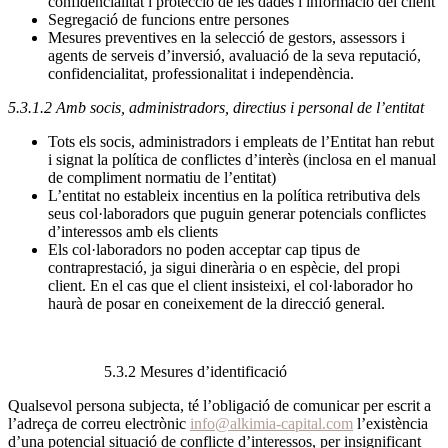
confidencialitat i protecció de les dades i informació del client
Segregació de funcions entre persones
Mesures preventives en la selecció de gestors, assessors i
agents de serveis d’inversió, avaluació de la seva reputació,
confidencialitat, professionalitat i independència.
5.3.1.2 Amb socis, administradors, directius i personal de l’entitat
Tots els socis, administradors i empleats de l’Entitat han rebut
i signat la política de conflictes d’interès (inclosa en el manual
de compliment normatiu de l’entitat)
L’entitat no estableix incentius en la política retributiva dels
seus col·laboradors que puguin generar potencials conflictes
d’interessos amb els clients
Els col·laboradors no poden acceptar cap tipus de
contraprestació, ja sigui dinerària o en espècie, del propi
client. En el cas que el client insisteixi, el col·laborador ho
haurà de posar en coneixement de la direcció general.
5.3.2 Mesures d’identificació
Qualsevol persona subjecta, té l’obligació de comunicar per escrit a
l’adreça de correu electrònic
info@alkimia-capital.com
l’existència
d’una potencial situació de conflicte d’interessos, per insignificant