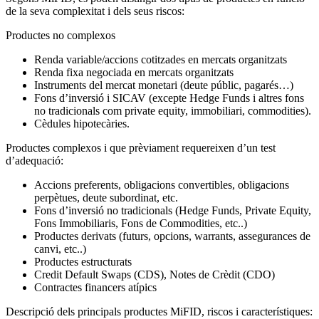
de la seva complexitat i dels seus riscos:
Productes no complexos
Renda variable/accions cotitzades en mercats organitzats
Renda fixa negociada en mercats organitzats
Instruments del mercat monetari (deute públic, pagarés…)
Fons d’inversió i SICAV (excepte Hedge Funds i altres fons
no tradicionals com private equity, immobiliari, commodities).
Cèdules hipotecàries.
Productes complexos i que prèviament requereixen d’un test
d’adequació:
Accions preferents, obligacions convertibles, obligacions
perpètues, deute subordinat, etc.
Fons d’inversió no tradicionals (Hedge Funds, Private Equity,
Fons Immobiliaris, Fons de Commodities, etc..)
Productes derivats (futurs, opcions, warrants, assegurances de
canvi, etc..)
Productes estructurats
Credit Default Swaps (CDS), Notes de Crèdit (CDO)
Contractes financers atípics
Descripció dels principals productes MiFID, riscos i característiques: