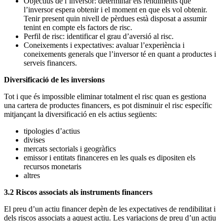
Objectius de l’inversor: determinar els rendiments que
l’inversor espera obtenir i el moment en que els vol obtenir.
Tenir present quin nivell de pèrdues està disposat a assumir
tenint en compte els factors de risc.
Perfil de risc: identificar el grau d’aversió al risc.
Coneixements i expectatives: avaluar l’experiència i
coneixements generals que l’inversor té en quant a productes i
serveis financers.
Diversificació de les inversions
Tot i que és impossible eliminar totalment el risc quan es gestiona
una cartera de productes financers, es pot disminuir el risc específic
mitjançant la diversificació en els actius següents:
tipologies d’actius
divises
mercats sectorials i geogràfics
emissor i entitats financeres en les quals es dipositen els
recursos monetaris
altres
3.2 Riscos associats als instruments financers
El preu d’un actiu financer depèn de les expectatives de rendibilitat i
dels riscos associats a aquest actiu. Les variacions de preu d’un actiu