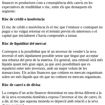
financer es produeixen com a conseqüència dels canvis en les
expectatives de rendibilitat o risc, entre els que destaquem els
següents:
Risc de crèdit o insolvència
El risc de crèdit o insolvència és el risc que l’emissor o contrapart no
pugui o no vulgui retornar en el termini previst els interessos o el
capital que inicialment s’havia compromès a tornar.
Risc de liquiditat del mercat
Correspon a la possibilitat que té un inversor de vendre’s la seva
inversió el més ràpidament possible sense que tingui que acceptar
una rebaixa del preu de la mateixa. En general, una emissió serà més
líquida quant més gran sigui, ja que això possibilitarà que es
reparteixi entre més inversors, amb un major volum de les
transaccions. Els actius financers que cotitzen en mercats organitzats
solen ser més líquids que els que no cotitzen en mercats organitzats.
Risc de canvi o de divisa
La compra d’un actiu financer denominat en una divisa diferent a la
de la seva economia domèstica exposa l’inversor al risc de canvi, és
a dir, al risc que aquesta moneda es depreciï amb relació a la seva