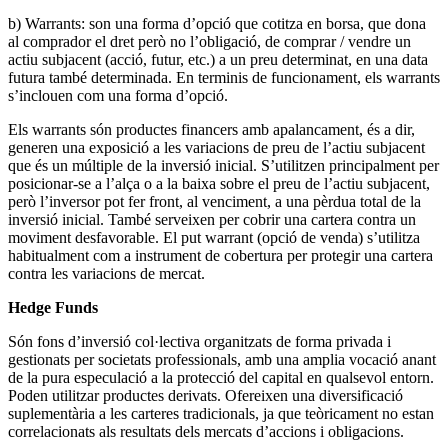
b) Warrants: son una forma d’opció que cotitza en borsa, que dona
al comprador el dret però no l’obligació, de comprar / vendre un
actiu subjacent (acció, futur, etc.) a un preu determinat, en una data
futura també determinada. En terminis de funcionament, els warrants
s’inclouen com una forma d’opció.
Els warrants són productes financers amb apalancament, és a dir,
generen una exposició a les variacions de preu de l’actiu subjacent
que és un múltiple de la inversió inicial. S’utilitzen principalment per
posicionar-se a l’alça o a la baixa sobre el preu de l’actiu subjacent,
però l’inversor pot fer front, al venciment, a una pèrdua total de la
inversió inicial. També serveixen per cobrir una cartera contra un
moviment desfavorable. El put warrant (opció de venda) s’utilitza
habitualment com a instrument de cobertura per protegir una cartera
contra les variacions de mercat.
Hedge Funds
Són fons d’inversió col·lectiva organitzats de forma privada i
gestionats per societats professionals, amb una amplia vocació anant
de la pura especulació a la protecció del capital en qualsevol entorn.
Poden utilitzar productes derivats. Ofereixen una diversificació
suplementària a les carteres tradicionals, ja que teòricament no estan
correlacionats als resultats dels mercats d’accions i obligacions.