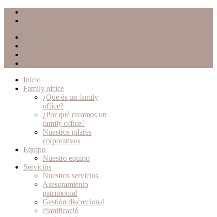
CA
ES
FR
EN
Inicio
Family office
¿Que és un family
office?
¿Por qué creamos un
family office?
Nuestros pilares
corporativos
Equipo
Nuestro equipo
Servicios
Nuestros servicios
Asesoramiento
patrimonial
Gestión discrecional
Planificació