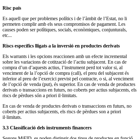
Risc país
Es aquell que per problemes polítics i de l’àmbit de l’Estat, no li
permeten complir amb els seus compromisos de pagament. Les
causes poden ser polítiques, socials, econòmiques, conjunturals,
etc...
Riscs específics lligats a la inversió en productes derivats
Els warrants i les opcions reaccionen amb un efecte incremental
sobre les variacions de cotització de l’actiu subjacent. En cas de
compra d’un d’aquests actius, l’instrument perd tot valor si, al
venciment de la l’opció de compra (call), el preu del subjacent és
inferior al preu de l’exercici previst pel contracte, o si, al venciment
de l’opció de venda (put), és superior. En cas de venda de productes
derivats o transaccions en futurs, no coberts per actius subjacents, els
riscs de pèrdues són a priori il·limitats.
En cas de venda de productes derivats o transaccions en futurs, no
coberts per actius subjacents, els riscs de pèrdues son a priori
il·limitats.
3.3 Classificació dels instruments financers
Segons MiFID, es poden distingir dos tipus de productes en funció