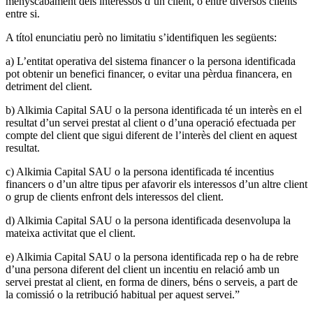
menyscabament dels interessos d’un client, o entre diversos clients
entre si.
A títol enunciatiu però no limitatiu s’identifiquen les següents:
a) L’entitat operativa del sistema financer o la persona identificada
pot obtenir un benefici financer, o evitar una pèrdua financera, en
detriment del client.
b) Alkimia Capital SAU o la persona identificada té un interès en el
resultat d’un servei prestat al client o d’una operació efectuada per
compte del client que sigui diferent de l’interès del client en aquest
resultat.
c) Alkimia Capital SAU o la persona identificada té incentius
financers o d’un altre tipus per afavorir els interessos d’un altre client
o grup de clients enfront dels interessos del client.
d) Alkimia Capital SAU o la persona identificada desenvolupa la
mateixa activitat que el client.
e) Alkimia Capital SAU o la persona identificada rep o ha de rebre
d’una persona diferent del client un incentiu en relació amb un
servei prestat al client, en forma de diners, béns o serveis, a part de
la comissió o la retribució habitual per aquest servei.”