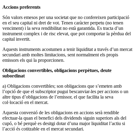
Accions preferents
Són valors emesos per una societat que no confereixen participació
en el seu capital ni dret de vot. Tenen caràcter perpetu (no tenen
venciment) i la seva rendibilitat no està garantida. Es tracta d’un
instrument complex i de risc elevat, que pot comportar la pèrdua del
capital invertit.
Aquests instruments acostumen a tenir liquiditat a través d’un mercat
secundari amb moltes limitacions, sent normalment els propis
emissors els qui la proporcionen.
Obligacions convertibles, obligacions perpètues, deute
subordinat
a) Obligacions convertibles; son obligacions que s’emeten amb
l’opció de que el subscriptor pugui bescanviar-les per accions o un
altre tipus d’obligacions de l’emissor, el que facilita la seva
col·locació en el mercat.
Aquesta conversió de les obligacions en accions serà rendible
efectuar-la quan el benefici dels dividends siguin superiors als del
cupó, o bé perquè es desitgi dotar d’una major liquiditat l’actiu si
l’acció és cotitzable en el mercat secundari.