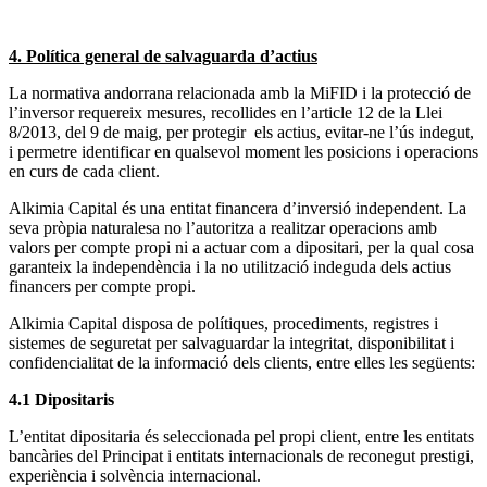
4. Política general de salvaguarda d’actius
La normativa andorrana relacionada amb la MiFID i la protecció de
l’inversor requereix mesures, recollides en l’article 12 de la Llei
8/2013, del 9 de maig, per protegir els actius, evitar-ne l’ús indegut,
i permetre identificar en qualsevol moment les posicions i operacions
en curs de cada client.
Alkimia Capital és una entitat financera d’inversió independent. La
seva pròpia naturalesa no l’autoritza a realitzar operacions amb
valors per compte propi ni a actuar com a dipositari, per la qual cosa
garanteix la independència i la no utilització indeguda dels actius
financers per compte propi.
Alkimia Capital disposa de polítiques, procediments, registres i
sistemes de seguretat per salvaguardar la integritat, disponibilitat i
confidencialitat de la informació dels clients, entre elles les següents:
4.1 Dipositaris
L’entitat dipositaria és seleccionada pel propi client, entre les entitats
bancàries del Principat i entitats internacionals de reconegut prestigi,
experiència i solvència internacional.